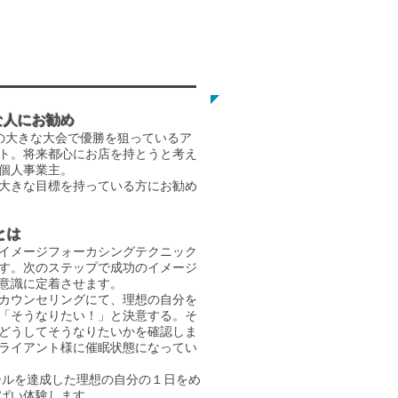
T
な人にお勧め
の大きな大会で優勝を狙っているア
ト。将来都心にお店を持とうと考え
個人事業主。
大きな目標を持っている方にお勧め
Tとは
イメージフォーカシングテクニック
す。次のステップで成功のイメージ
意識に定着させます。
カウンセリングにて、理想の自分を
「そうなりたい！」と決意する。そ
どうしてそうなりたいかを確認しま
ライアント様に催眠状態になってい
ールを達成した理想の自分の１日を
め
ぱい体験します