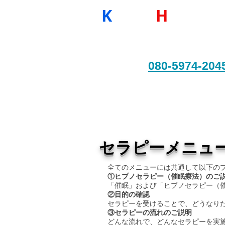
K
indly
H
eart
心理カウンセラーに
​
（神奈川県平塚市）
TEL:
080-5974-204
​セラピーメニュ
​全てのメニューには共通して以下の
①ヒプノセラピー（催眠療法）のご
「催眠」および「ヒプノセラピー（
②
目的の確認
セラピーを受けることで、どうなり
③セラピーの流れのご説明
どんな流れで、どんなセラピーを実