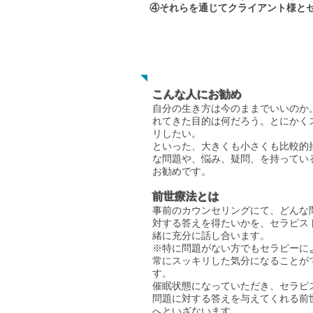
④それらを通じてクライアント様と
​前世療法
こんな人にお勧め
自分の生き方は今のままでいいのか
れてきた目的は何だろう。とにかく
リしたい。
といった、大きくも小さくも比較的
な問題や、悩み、疑問、を持ってい
お勧めです。
前世療法とは
事前のカウンセリングにて、どんな
対する答えを得たいかを、セラピス
緒に充分に話し合います。
※特に問題がない方でもセラピーに
常にスッキリした気分になることが
す。
催眠状態になっていただき、セラピ
問題に対する答えを与えてくれる前
へといざないます。