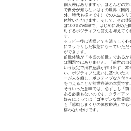
個人差はありますが、ほとんどの方
で自分が知らないはずの世界（国内
外、時代も様々です）での人生をリ
体験いただけます。そして、その体
ぼ100％の確率で、はじめに決めた
対するポジティブな答えを与えてく
す。
セラピー後は皆様とても清々しく心
にスッキリした状態になっていただ
ができます。
前世体験が「本当の前世」であるか
は問題ではありません。「前世の自
いう設定で潜在意識が作り出す、本
い、ポジティブな思いに基づいたス
ーが人を癒し、ポジティブなき付き
を与えることが前世療法の本質です
​そういった意味では、必ずしも「前
ある必要もないのです。クライアン
好みによっては「ゴキゲンな世界療
も「感動しまくりの体験療法」でも
構わないわけです。