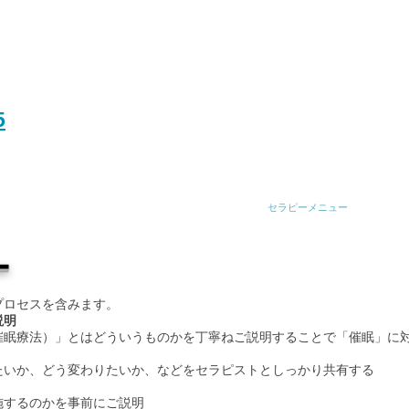
よる
ヒプノセラピー
5
ホーム
特徴と自己紹介
セラピーメニュー
セラ
ー
プロセスを含みます。
説明
催眠療法）」とはどういうものかを丁寧ねご説明することで「催眠」に
たいか、どう変わりたいか、などをセラピストとしっかり共有する
施するのかを事前にご説明