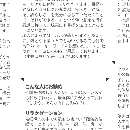
を、リアルに体験していただきます。目標を
にすこ
２.理
達成した自分自身の充実感、安らぎ、達成
、海
３.誘
感、誇らしさ、を充分に感じていただくこと
アルに
４.ゴ
で「それができる！」という強い意志を潜在
験はほ
の評
意識に持って、現実にも目標を達成できるよ
問題に
プロ
うになります。
れま
これら
​場合によっては、暗示が蘇りやすくなるよう
の潜在
に、鍵となる物（石でもぬいぐるみでも何で
身とも
せます
もOK）や、キーワードを設定いたします。セ
くこと
ラピールームに小物をご用意しております。
​オ
（小物は無料で差し上げております）
どうか
分」と
当の思
​クラ
​リラクゼーション
トーリ
ルの催
や感動
す。お
。
験する
こんな人にお勧め
世」で
な体験
催眠を体験してみたい。日々のストレスか
ト様の
共有い
ら解放されたい。最近体に力が入って疲れ
法」で
を体験
てしまう。そんな方にお勧めです。
一向に
します
リラクゼーション
例えば
催眠導入の中でも最も心地よい「段階的催
人生を
眠法」によって、頭から、顔、首、肩、か
生を体
ら足の爪先までユックリとリラックスして