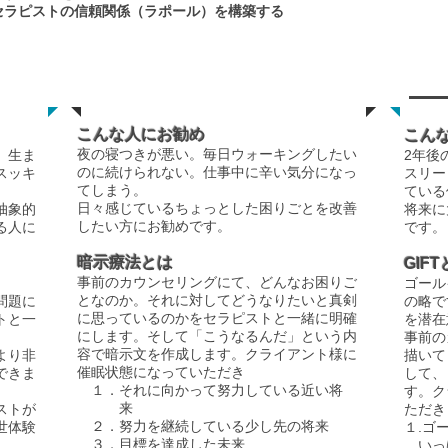
セラピストの信頼関係（ラポール）を構築する
暗示療法
​GIF
こんな人にお勧め
こん
夜の寝つきが悪い。毎日ウォーキングしたい
。生ま
2年後
のに続けられない。仕事中に辛い気分になっ
スッキ
スリー
てしまう。
ている
日々感じているちょっとした困りごとを改善
抽象的
将来に
したい方にお勧めです。
る人に
です。
暗示療法とは
GIF
事前のカウンセリングにて、どんなお困りご
ゴール
となのか。それに対してどうなりたいと真剣
問題に
の略で
に思っているのかをセラピストと一緒に明確
トと一
を潜在
にします。そして「こうなるんだ」という内
事前の
容で暗示文を作成します。クライアント様に
より非
描いて
催眠状態になっていただき
できま
して、
１．それに向かって努力している近い
将
す。ク
来
ストが
ただき
２．努力を継続している少し先の将来
世体験
１.ゴ
３．目標を達成した未来
いっ