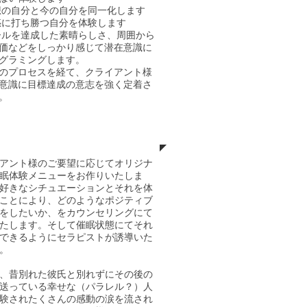
想の自分と今の自分を同一化します
惑に打ち勝つ自分を体験します
ールを達成した素晴らしさ、周囲か
ら
価などをしっかり感じて潜在意
識に
グラミングします。
のプロセスを経て、クライアント様
意識に目標達成の意志を強く定着さ
。
リジナルメニュー
イアント様のご要望に応じてオリジナ
眠体験メニューをお作りいたしま
好きなシチュエーションとそれを体
ことにより、どのようなポジティブ
をしたいか、をカウンセリングにて
たします。そして催眠状態にてそれ
できるようにセラピストが誘導いた
。
、昔別れた彼氏と別れずにその後の
送っている幸せな（パラレル？）人
験されたくさんの感動の涙を流され