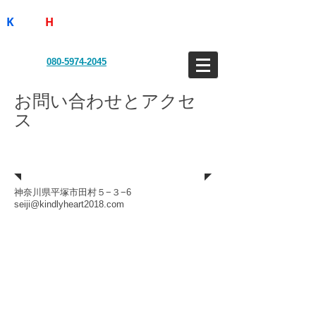
K
indly
H
eart
​
心理カウンセラーによる
ヒプノセラピー
（神奈川県平塚市）
TEL:
080-5974-2045
お問い合わせとアクセ
ス
住所
神奈川県平塚市田村５−３−6
seiji@kindlyheart2018.com