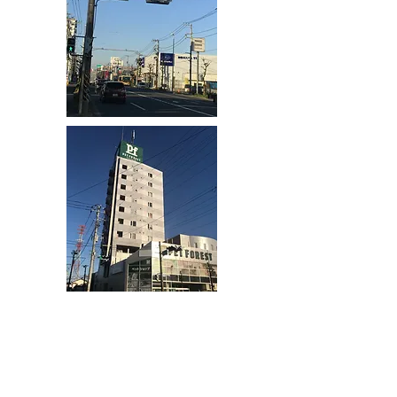
平塚方面からお越しの場合、国道129号線の
鹿見堂（ししみどう）交差点を右折（狭い道
です）。交差点にあるG TOWERビルディン
グ（１階２階が大きなペットショップのビ